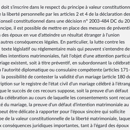
 doit s'inscrire dans le respect du principe à valeur constitutionn
a liberté personnelle par les articles 2 et 4 de la déclaration de
Conseil constitutionnel dans une décision n° 2003-484 DC du 20
ncipe, il est possible de mettre en place des mesures de prévent
n des époux en vue d'atteindre un résultat étranger à l'union
autres conséquences légales. En particulier, la lutte contre les
un texte législatif ou réglementaire mais qui peuvent s'entendre d
les intentions matrimoniales, fait l'objet d'une attention particul
riage existent, soit à titre préventif, en subordonnant la célébrat
u l'autorité diplomatique ou consulaire compétente (articles 171-
 la possibilité de contester la validité d'un mariage (article 180 d
iption sur le registre de l'état civil d'un mariage célébré à l'étran
ai que le succès de ces recours suppose, soit la preuve d'un défaut
la célébration au cours de laquelle les consentements sont recuei
dité du mariage, la preuve d'un défaut d'intention matrimoniale au
ut être délicate à rapporter pour l'époux sincère qui sollicite
e de la valeur constitutionnelle de la liberté matrimoniale, laque
aux conséquences juridiques importantes, tant à l'égard des époux