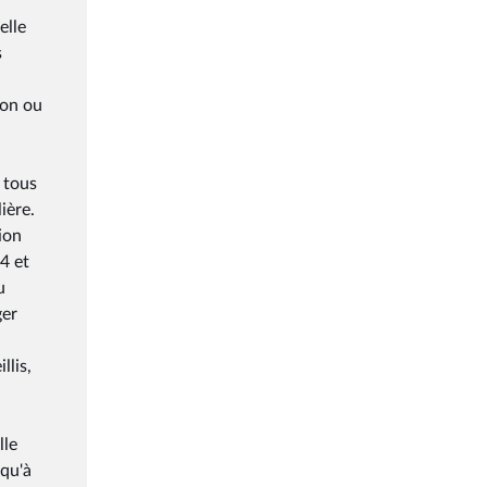
elle
s
ion ou
e tous
ière.
ion
4 et
u
ger
llis,
lle
 qu'à