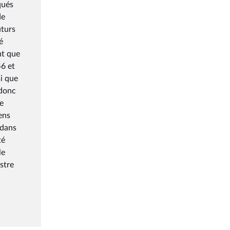
qués
de
uturs
é
nt que
46 et
si que
 donc
de
ens
 dans
té
le
stre