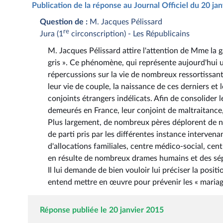
Publication de la réponse au Journal Officiel du 20 ja
Question de :
M. Jacques Pélissard
re
Jura (1
circonscription) - Les Républicains
M. Jacques Pélissard attire l'attention de Mme la ga
gris ». Ce phénomène, qui représente aujourd'hui un
répercussions sur la vie de nombreux ressortissants
leur vie de couple, la naissance de ces derniers et 
conjoints étrangers indélicats. Afin de consolider
demeurés en France, leur conjoint de maltraitance,
Plus largement, de nombreux pères déplorent de ne
de parti pris par les différentes instance intervenan
d'allocations familiales, centre médico-social, cent
en résulte de nombreux drames humains et des sépar
Il lui demande de bien vouloir lui préciser la posi
entend mettre en œuvre pour prévenir les « mariage
Réponse publiée le 20 janvier 2015