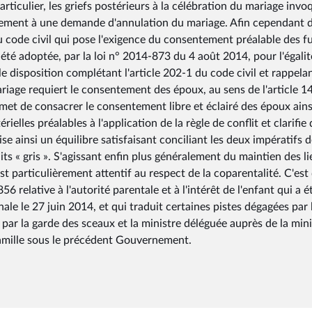
particulier, les griefs postérieurs à la célébration du mariage invo
ndement à une demande d'annulation du mariage. Afin cependant 
du code civil qui pose l'exigence du consentement préalable des f
été adoptée, par la loi n° 2014-873 du 4 août 2014, pour l'égalit
e disposition complétant l'article 202-1 du code civil et rappela
mariage requiert le consentement des époux, au sens de l'article 1
ermet de consacrer le consentement libre et éclairé des époux ain
lles préalables à l'application de la règle de conflit et clarifie
alise ainsi un équilibre satisfaisant conciliant les deux impératifs 
its « gris ». S'agissant enfin plus généralement du maintien des li
st particulièrement attentif au respect de la coparentalité. C'est
56 relative à l'autorité parentale et à l'intérêt de l'enfant qui a é
le le 27 juin 2014, et qui traduit certaines pistes dégagées par 
e par la garde des sceaux et la ministre déléguée auprès de la mini
 famille sous le précédent Gouvernement.