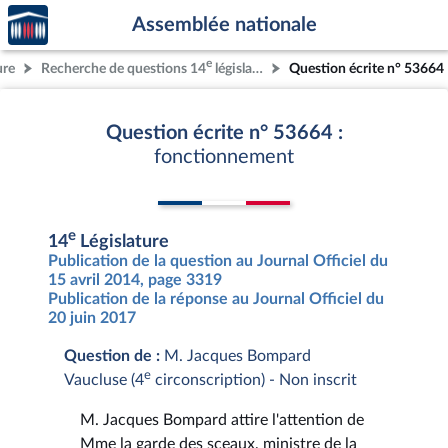
Accèder
Aller au contenu
Aller en bas de la page
Assemblée nationale
à la
page
e
ure
Recherche de questions 14
législature
Question écrite n° 53664
d'accueil
Question écrite n° 53664 :
fonctionnement
e
14
Législature
Publication de la question au Journal Officiel du
15 avril 2014, page 3319
Publication de la réponse au Journal Officiel du
20 juin 2017
Question de :
M. Jacques Bompard
e
Vaucluse (4
circonscription) - Non inscrit
M. Jacques Bompard attire l'attention de
Mme la garde des sceaux, ministre de la