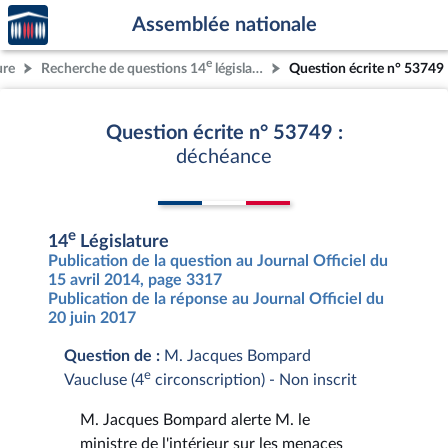
Accèder
Aller au contenu
Aller en bas de la page
Assemblée nationale
à la
page
e
ure
Recherche de questions 14
législature
Question écrite n° 53749
d'accueil
Question écrite n° 53749 :
déchéance
e
14
Législature
Publication de la question au Journal Officiel du
15 avril 2014, page 3317
Publication de la réponse au Journal Officiel du
20 juin 2017
Question de :
M. Jacques Bompard
e
Vaucluse (4
circonscription) - Non inscrit
M. Jacques Bompard alerte M. le
ministre de l'intérieur sur les menaces