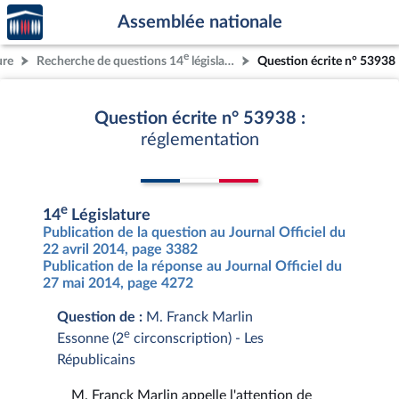
Accèder
Aller au contenu
Aller en bas de la page
Assemblée nationale
à la
page
e
ure
Recherche de questions 14
législature
Question écrite n° 53938
d'accueil
Question écrite n° 53938 :
réglementation
e
14
Législature
Publication de la question au Journal Officiel du
22 avril 2014, page 3382
Publication de la réponse au Journal Officiel du
27 mai 2014, page 4272
Question de :
M. Franck Marlin
e
Essonne (2
circonscription) - Les
Républicains
M. Franck Marlin appelle l'attention de