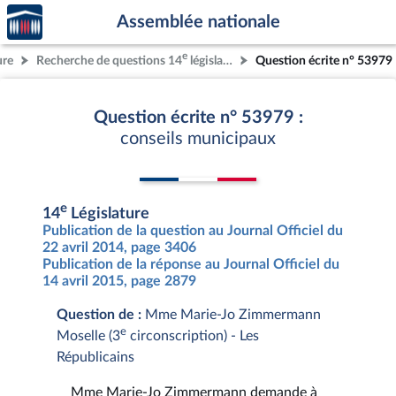
Accèder
Aller au contenu
Aller en bas de la page
Assemblée nationale
à la
page
e
ure
Recherche de questions 14
législature
Question écrite n° 53979
d'accueil
Question écrite n° 53979 :
conseils municipaux
e
14
Législature
Publication de la question au Journal Officiel du
22 avril 2014, page 3406
Publication de la réponse au Journal Officiel du
14 avril 2015, page 2879
Question de :
Mme Marie-Jo Zimmermann
e
Moselle (3
circonscription) - Les
Républicains
Mme Marie-Jo Zimmermann demande à