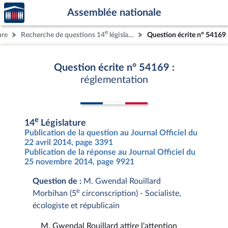
Accèder
Aller au contenu
Aller en bas de la page
Assemblée nationale
à la
page
e
ure
Recherche de questions 14
législature
Question écrite n° 54169
d'accueil
Question écrite n° 54169 :
réglementation
e
14
Législature
Publication de la question au Journal Officiel du
22 avril 2014, page 3391
Publication de la réponse au Journal Officiel du
25 novembre 2014, page 9921
Question de :
M. Gwendal Rouillard
e
Morbihan (5
circonscription) - Socialiste,
écologiste et républicain
M. Gwendal Rouillard attire l'attention