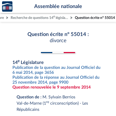
Accèder
Aller au contenu
Aller en bas de la page
Assemblée nationale
à la
page
e
ure
Recherche de questions 14
législature
Question écrite n° 55014
d'accueil
Question écrite n° 55014 :
divorce
e
14
Législature
Publication de la question au Journal Officiel du
6 mai 2014, page 3656
Publication de la réponse au Journal Officiel du
25 novembre 2014, page 9900
Question renouvelée le 9 septembre 2014
Question de :
M. Sylvain Berrios
re
Val-de-Marne (1
circonscription) - Les
Républicains