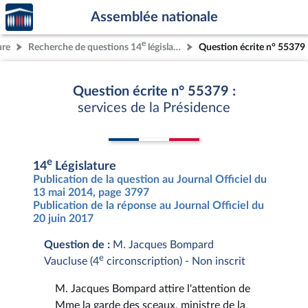
Accèder
Aller au contenu
Aller en bas de la page
Assemblée nationale
à la
page
e
ure
Recherche de questions 14
législature
Question écrite n° 55379
d'accueil
Question écrite n° 55379 :
services de la Présidence
e
14
Législature
Publication de la question au Journal Officiel du
13 mai 2014, page 3797
Publication de la réponse au Journal Officiel du
20 juin 2017
Question de :
M. Jacques Bompard
e
Vaucluse (4
circonscription) - Non inscrit
M. Jacques Bompard attire l'attention de
Mme la garde des sceaux, ministre de la