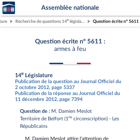
Accèder
Aller au contenu
Aller en bas de la page
Assemblée nationale
à la
page
e
ture
Recherche de questions 14
législature
Question écrite n° 5611
d'accueil
Question écrite n° 5611 :
armes à feu
e
14
Législature
Publication de la question au Journal Officiel du
2 octobre 2012, page 5337
Publication de la réponse au Journal Officiel du
11 décembre 2012, page 7394
Question de :
M. Damien Meslot
re
Territoire de Belfort (1
circonscription) - Les
Républicains
M. Damien Meslot attire l'attention de