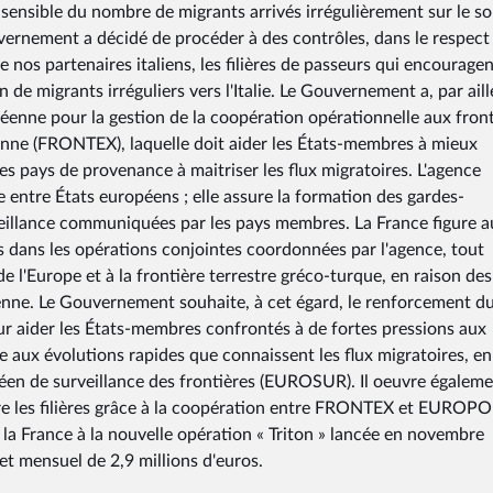
sensible du nombre de migrants arrivés irrégulièrement sur le so
uvernement a décidé de procéder à des contrôles, dans le respect
 nos partenaires italiens, les filières de passeurs qui encourage
n de migrants irréguliers vers l'Italie. Le Gouvernement a, par aill
enne pour la gestion de la coopération opérationnelle aux front
nne (FRONTEX), laquelle doit aider les États-membres à mieux
les pays de provenance à maitriser les flux migratoires. L'agence
 entre États européens ; elle assure la formation des gardes-
rveillance communiquées par les pays membres. La France figure a
 dans les opérations conjointes coordonnées par l'agence, tout
 l'Europe et à la frontière terrestre gréco-turque, en raison des
nne. Le Gouvernement souhaite, à cet égard, le renforcement d
r aider les États-membres confrontés à de fortes pressions aux
ace aux évolutions rapides que connaissent les flux migratoires, en
éen de surveillance des frontières (EUROSUR). Il oeuvre égalem
ntre les filières grâce à la coopération entre FRONTEX et EUROPO
la France à la nouvelle opération « Triton » lancée en novembre
t mensuel de 2,9 millions d'euros.