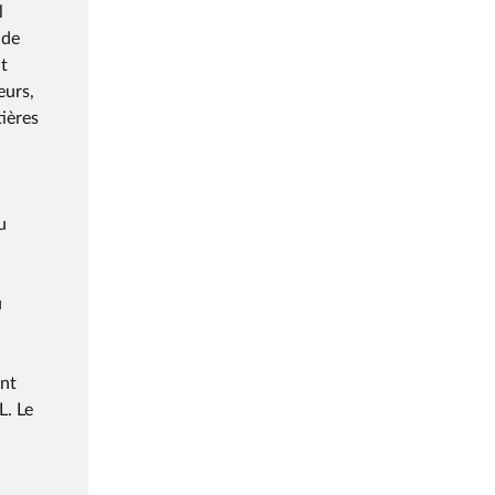
l
 de
nt
eurs,
ières
u
u
ent
L. Le