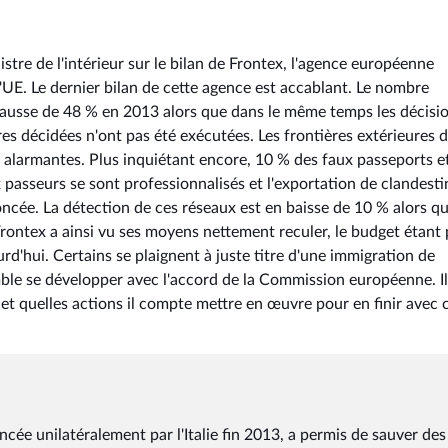
stre de l'intérieur sur le bilan de Frontex, l'agence européenne
 l'UE. Le dernier bilan de cette agence est accablant. Le nombre
hausse de 48 % en 2013 alors que dans le même temps les décisi
s décidées n'ont pas été exécutées. Les frontières extérieures d
nt alarmantes. Plus inquiétant encore, 10 % des faux passeports e
 passeurs se sont professionnalisés et l'exportation de clandesti
cée. La détection de ces réseaux est en baisse de 10 % alors q
rontex a ainsi vu ses moyens nettement reculer, le budget étant
rd'hui. Certains se plaignent à juste titre d'une immigration de
le se développer avec l'accord de la Commission européenne. Il 
 et quelles actions il compte mettre en œuvre pour en finir avec 
ée unilatéralement par l'Italie fin 2013, a permis de sauver des