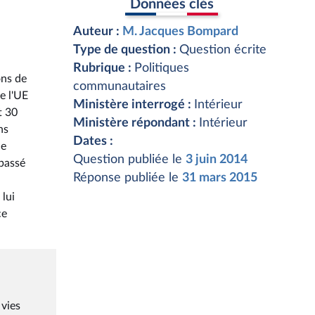
Données clés
Auteur :
M. Jacques Bompard
Type de question :
Question écrite
Rubrique :
Politiques
ons de
communautaires
e l'UE
Ministère interrogé :
Intérieur
t 30
Ministère répondant :
Intérieur
ns
Dates :
ue
Question publiée le
3 juin 2014
 passé
Réponse publiée le
31 mars 2015
lui
ce
 vies