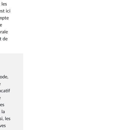
 les
st ici
ompte
le
rale
t de
code,
e
ucatif
e
les
 la
i, les
ves