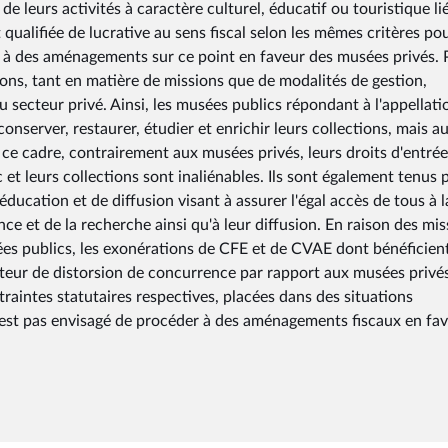
e leurs activités à caractère culturel, éducatif ou touristique li
 qualifiée de lucrative au sens fiscal selon les mêmes critères po
er à des aménagements sur ce point en faveur des musées privés. 
tions, tant en matière de missions que de modalités de gestion,
secteur privé. Ainsi, les musées publics répondant à l'appellati
server, restaurer, étudier et enrichir leurs collections, mais au
s ce cadre, contrairement aux musées privés, leurs droits d'entrée
 et leurs collections sont inaliénables. Ils sont également tenus p
ducation et de diffusion visant à assurer l'égal accès de tous à l
ce et de la recherche ainsi qu'à leur diffusion. En raison des mis
ées publics, les exonérations de CFE et de CVAE dont bénéficient
eur de distorsion de concurrence par rapport aux musées privés
raintes statutaires respectives, placées dans des situations
n'est pas envisagé de procéder à des aménagements fiscaux en fa