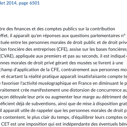
illet 2014, page 6501
tre des finances et des comptes publics sur la contribution
ffet, il apparaît qu'en réponses aux questions parlementaires n°
tuée entre les personnes morales de droit public et de droit priv
on foncière des entreprises (CFE), assise sur les bases foncières
 (CVAE), appliquée aux premiers et pas au seconds, il est indiqué
rsonnes morales de droit privé gérant des musées se livrent à une
e champ d'application de la CFE, contrairement aux personnes mo
et écartant la réalité pratique apparaît insatisfaisante compte t
e favoriser l'activité muséographique en France en diminuant le p
 de traitement crée manifestement une distorsion de concurrence a
façon déloyale leur prix ou augmenter leur marge au détriment d
éficient déjà de subventions, ainsi que de mise à disposition grat
il apparaît utile de rappeler que les personnes morales de droit p
 contentent, le plus clair du temps, d'équilibrer leurs comptes 
la CET est une imposition qui est indépendante des éventuels bén