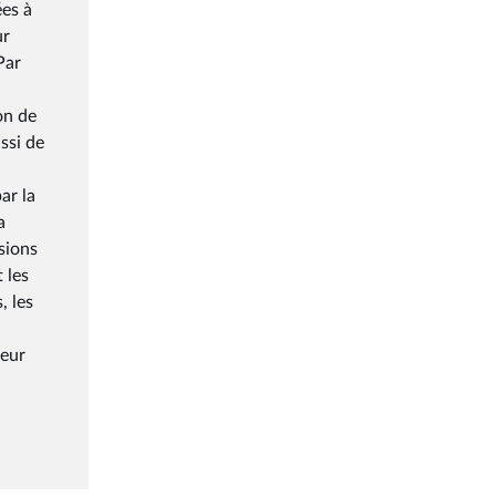
ées à
ur
Par
on de
ssi de
ar la
a
sions
 les
, les
veur