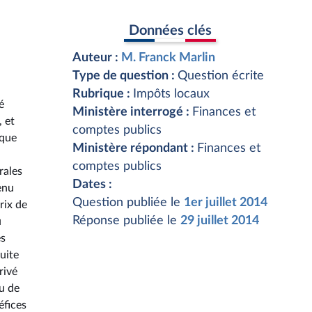
Données clés
Auteur :
M. Franck Marlin
Type de question :
Question écrite
Rubrique :
Impôts locaux
é
Ministère interrogé :
Finances et
, et
comptes publics
 que
Ministère répondant :
Finances et
comptes publics
rales
Dates :
enu
Question publiée le
1er juillet 2014
rix de
Réponse publiée le
29 juillet 2014
u
es
uite
rivé
ou de
éfices