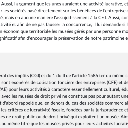
 Aussi, l'argument que les unes auraient une activité lucrative, et
r les sociétés basé directement sur les bénéfices de l'entreprise e
ivé, mais en aucune manière l'assujettissement à la CET. Aussi, c
tivité et afin de ne pas fausser la concurrence, il lui demande si 
 économique territoriale les musées gérés par une personne mo
nificatif afin d'encourager la préservation de notre patrimoine e
ral des impôts (CGI) et du 1 du II de l'article 1586 ter du même 
 sont exonérés de cotisation foncière des entreprises (CFE) et d
VAE) pour leurs activités à caractère essentiellement culturel, éd
nt avec les musées de droit privé ne constitue pas pour autant un
tout d'abord rappelé que, en dehors du cas des sociétés commercia
s critères de lucrativité fiscale, fondées par la jurisprudence et
s de droit public ou de droit privé qui exploitent un musée. Ains
au même titre que les musées privés pour leurs activités lucrati