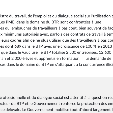
re du travail, de l'emploi et du dialogue social sur l'utilisation 
Les PME, dans le domaine du BTP, sont confrontées à une
es qui embauches de travailleurs à bas coût, bien souvent de fa
aux minimums autorisés avec, parfois des contrats de travail à te
leurs cadres afin de ne plus utiliser que des travailleurs à bas co
hés dont 689 dans le BTP avec une croissance de 100 % en 2013
 que dans le Vaucluse, le BTP totalise 2 500 entreprises, 12 600
ar an et 2 000 élèves et apprentis en formation. Il lui demande de
ises dans le domaine du BTP en s'attaquant à la concurrence illic
professionnelle et du dialogue social est attentif à la question rel
 secteur du BTP et le Gouvernement renforce la protection des em
ence déloyale. Le Gouvernement mobilise tout d'abord largement l