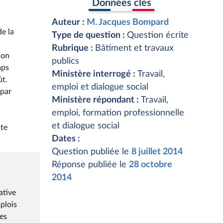
Données clés
Auteur :
M. Jacques Bompard
de la
Type de question :
Question écrite
Rubrique :
Bâtiment et travaux
çon
publics
mps
Ministère interrogé :
Travail,
ût.
emploi et dialogue social
 par
Ministère répondant :
Travail,
emploi, formation professionnelle
et dialogue social
ite
Dates :
Question publiée le
8 juillet 2014
Réponse publiée le
28 octobre
2014
ative
plois
es