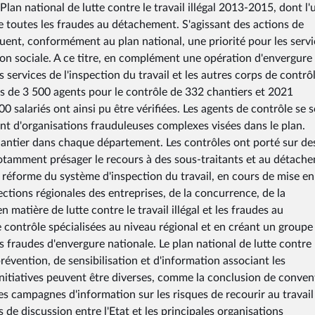
an national de lutte contre le travail illégal 2013-2015, dont l'
re toutes les fraudes au détachement. S'agissant des actions de
tuent, conformément au plan national, une priorité pour les serv
ion sociale. A ce titre, en complément une opération d'envergure
 services de l'inspection du travail et les autres corps de contrô
ès de 3 500 agents pour le contrôle de 332 chantiers et 2021
0 salariés ont ainsi pu être vérifiées. Les agents de contrôle se 
vant d'organisations frauduleuses complexes visées dans le plan.
chantier dans chaque département. Les contrôles ont porté sur de
t notamment présager le recours à des sous-traitants et au détach
 la réforme du système d'inspection du travail, en cours de mise en
ections régionales des entreprises, de la concurrence, de la
 matière de lutte contre le travail illégal et les fraudes au
 contrôle spécialisées au niveau régional et en créant un groupe
s fraudes d'envergure nationale. Le plan national de lutte contre 
révention, de sensibilisation et d'information associant les
 initiatives peuvent être diverses, comme la conclusion de conven
 des campagnes d'information sur les risques de recourir au travail
s de discussion entre l'Etat et les principales organisations