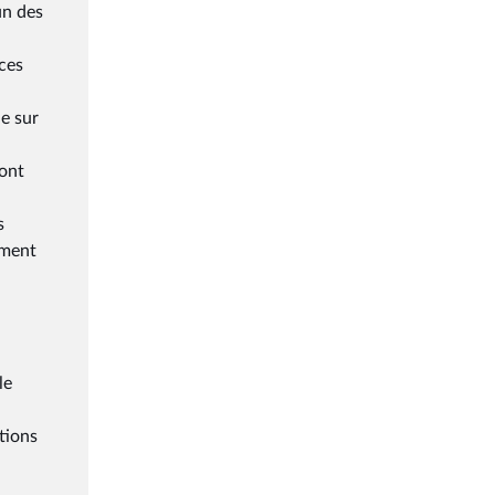
un des
ices
le sur
sont
s
ement
le
tions