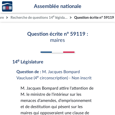
Accèder
Aller au contenu
Aller en bas de la page
Assemblée nationale
à la
page
e
ure
Recherche de questions 14
législature
Question écrite n° 59119
d'accueil
Question écrite n° 59119 :
maires
e
14
Législature
Question de :
M. Jacques Bompard
e
Vaucluse (4
circonscription) - Non inscrit
M. Jacques Bompard attire l'attention de
M. le ministre de l'intérieur sur les
menaces d'amendes, d'emprisonnement
et de destitution qui pèsent sur les
maires qui opposeraient une clause de