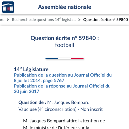
Accèder
Aller au contenu
Aller en bas de la page
Assemblée nationale
à la
page
e
ure
Recherche de questions 14
législature
Question écrite n° 59840
d'accueil
Question écrite n° 59840 :
football
e
14
Législature
Publication de la question au Journal Officiel du
8 juillet 2014, page 5767
Publication de la réponse au Journal Officiel du
20 juin 2017
Question de :
M. Jacques Bompard
e
Vaucluse (4
circonscription) - Non inscrit
M. Jacques Bompard attire l'attention de
M. le ministre de l'intérieur sur la