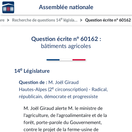
Accèder
Aller au contenu
Aller en bas de la page
Assemblée nationale
à la
page
e
ure
Recherche de questions 14
législature
Question écrite n° 60162
d'accueil
Question écrite n° 60162 :
bâtiments agricoles
e
14
Législature
Question de :
M. Joël Giraud
e
Hautes-Alpes (2
circonscription) - Radical,
républicain, démocrate et progressiste
M. Joël Giraud alerte M. le ministre de
l'agriculture, de l'agroalimentaire et de la
forêt, porte-parole du Gouvernement,
contre le projet de la ferme-usine de