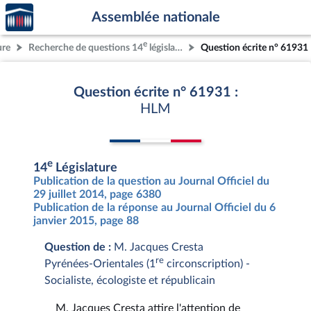
Accèder
Aller au contenu
Aller en bas de la page
Assemblée nationale
à la
page
e
ure
Recherche de questions 14
législature
Question écrite n° 61931
d'accueil
Question écrite n° 61931 :
HLM
e
14
Législature
Publication de la question au Journal Officiel du
29 juillet 2014, page 6380
Publication de la réponse au Journal Officiel du 6
janvier 2015, page 88
Question de :
M. Jacques Cresta
re
Pyrénées-Orientales (1
circonscription) -
Socialiste, écologiste et républicain
M. Jacques Cresta attire l'attention de