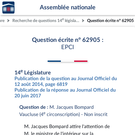
Accèder
Aller au contenu
Aller en bas de la page
Assemblée nationale
à la
page
e
ure
Recherche de questions 14
législature
Question écrite n° 62905
d'accueil
Question écrite n° 62905 :
EPCI
e
14
Législature
Publication de la question au Journal Officiel du
12 août 2014, page 6819
Publication de la réponse au Journal Officiel du
20 juin 2017
Question de :
M. Jacques Bompard
e
Vaucluse (4
circonscription) - Non inscrit
M. Jacques Bompard attire l'attention de
M. le ministre de l'intérieur sur la