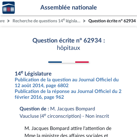
Accèder
Aller au contenu
Aller en bas de la page
Assemblée nationale
à la
page
e
ure
Recherche de questions 14
législature
Question écrite n° 62934
d'accueil
Question écrite n° 62934 :
hôpitaux
e
14
Législature
Publication de la question au Journal Officiel du
12 août 2014, page 6802
Publication de la réponse au Journal Officiel du 2
février 2016, page 962
Question de :
M. Jacques Bompard
e
Vaucluse (4
circonscription) - Non inscrit
M. Jacques Bompard attire l'attention de
Mme la ministre des affaires sociales et