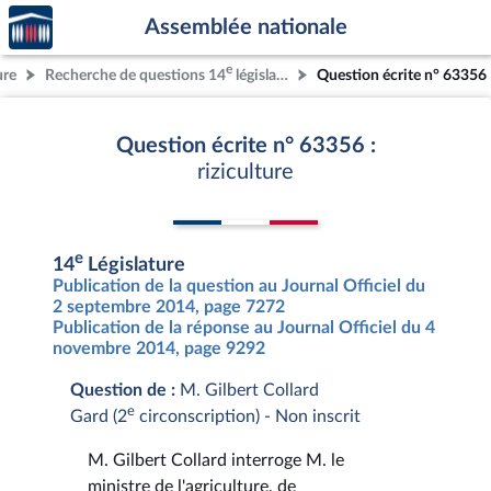
Accèder
Aller au contenu
Aller en bas de la page
Assemblée nationale
à la
page
e
ure
Recherche de questions 14
législature
Question écrite n° 63356
d'accueil
Question écrite n° 63356 :
riziculture
e
14
Législature
Publication de la question au Journal Officiel du
2 septembre 2014, page 7272
Publication de la réponse au Journal Officiel du 4
novembre 2014, page 9292
Question de :
M. Gilbert Collard
e
Gard (2
circonscription) - Non inscrit
M. Gilbert Collard interroge M. le
ministre de l'agriculture, de