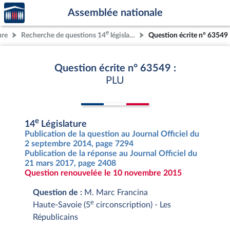
Accèder
Aller au contenu
Aller en bas de la page
Assemblée nationale
à la
page
e
ure
Recherche de questions 14
législature
Question écrite n° 63549
d'accueil
Question écrite n° 63549 :
PLU
e
14
Législature
Publication de la question au Journal Officiel du
2 septembre 2014, page 7294
Publication de la réponse au Journal Officiel du
21 mars 2017, page 2408
Question renouvelée le 10 novembre 2015
Question de :
M. Marc Francina
e
Haute-Savoie (5
circonscription) - Les
Républicains