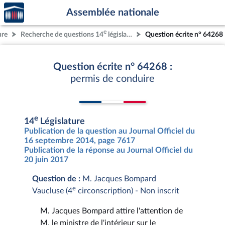
Accèder
Aller au contenu
Aller en bas de la page
Assemblée nationale
à la
page
e
ure
Recherche de questions 14
législature
Question écrite n° 64268
d'accueil
Question écrite n° 64268 :
permis de conduire
e
14
Législature
Publication de la question au Journal Officiel du
16 septembre 2014, page 7617
Publication de la réponse au Journal Officiel du
20 juin 2017
Question de :
M. Jacques Bompard
e
Vaucluse (4
circonscription) - Non inscrit
M. Jacques Bompard attire l'attention de
M. le ministre de l'intérieur sur le