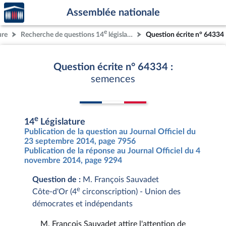
Accèder
Aller au contenu
Aller en bas de la page
Assemblée nationale
à la
page
e
ure
Recherche de questions 14
législature
Question écrite n° 64334
d'accueil
Question écrite n° 64334 :
semences
e
14
Législature
Publication de la question au Journal Officiel du
23 septembre 2014, page 7956
Publication de la réponse au Journal Officiel du 4
novembre 2014, page 9294
Question de :
M. François Sauvadet
e
Côte-d'Or (4
circonscription) - Union des
démocrates et indépendants
M. François Sauvadet attire l'attention de