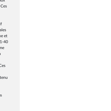
aux
. Ces
if
ales
xe et
21-40
rme
a
 Ces
 tenu
on