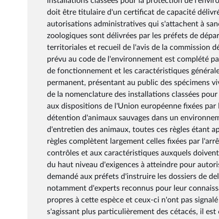
installations classées pour la protection de l'envi
doit être titulaire d'un certificat de capacité déli
autorisations administratives qui s'attachent à sa
zoologiques sont délivrées par les préfets de dépa
territoriales et recueil de l'avis de la commission 
prévu au code de l'environnement est complété par 
de fonctionnement et les caractéristiques générale
permanent, présentant au public des spécimens viv
de la nomenclature des installations classées pour
aux dispositions de l'Union européenne fixées par
détention d'animaux sauvages dans un environnemen
d'entretien des animaux, toutes ces règles étant 
règles complètent largement celles fixées par l'ar
contrôles et aux caractéristiques auxquels doivent 
du haut niveau d'exigences à atteindre pour autoris
demandé aux préfets d'instruire les dossiers de de
notamment d'experts reconnus pour leur connaissa
propres à cette espèce et ceux-ci n'ont pas signalé
s'agissant plus particulièrement des cétacés, il es