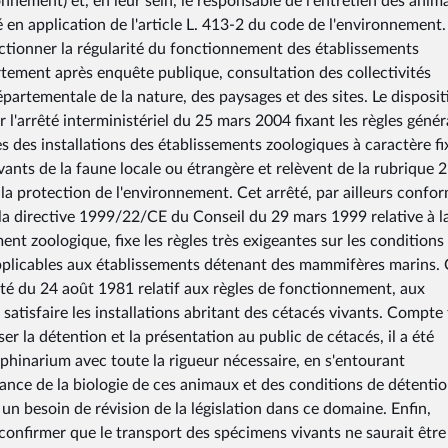
ronnement) et, en leur sein, le responsable de l'entretien des anim
vré en application de l'article L. 413-2 du code de l'environnement
nctionner la régularité du fonctionnement des établissements
rtement après enquête publique, consultation des collectivités
départementale de la nature, des paysages et des sites. Le disposit
l'arrêté interministériel du 25 mars 2004 fixant les règles génér
s des installations des établissements zoologiques à caractère fi
ants de la faune locale ou étrangère et relèvent de la rubrique 
 la protection de l'environnement. Cet arrêté, par ailleurs confo
 la directive 1999/22/CE du Conseil du 29 mars 1999 relative à l
t zoologique, fixe les règles très exigeantes sur les conditions
applicables aux établissements détenant des mammifères marins.
rêté du 24 août 1981 relatif aux règles de fonctionnement, aux
satisfaire les installations abritant des cétacés vivants. Compte
er la détention et la présentation au public de cétacés, il a été
lphinarium avec toute la rigueur nécessaire, en s'entourant
nce de la biologie de ces animaux et des conditions de détenti
 un besoin de révision de la législation dans ce domaine. Enfin,
t confirmer que le transport des spécimens vivants ne saurait être