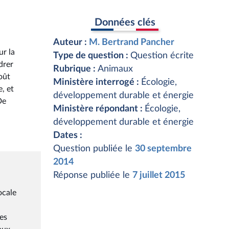
Données clés
Auteur :
M. Bertrand Pancher
ur la
Type de question :
Question écrite
drer
Rubrique :
Animaux
oût
Ministère interrogé :
Écologie,
, et
développement durable et énergie
De
Ministère répondant :
Écologie,
développement durable et énergie
Dates :
Question publiée le
30 septembre
2014
Réponse publiée le
7 juillet 2015
ocale
des