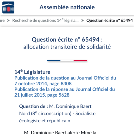
Accèder
Aller au contenu
Aller en bas de la page
Assemblée nationale
à la
page
e
ure
Recherche de questions 14
législature
Question écrite n° 65494
d'accueil
Question écrite n° 65494 :
allocation transitoire de solidarité
e
14
Législature
Publication de la question au Journal Officiel du
7 octobre 2014, page 8308
Publication de la réponse au Journal Officiel du
21 juillet 2015, page 5628
Question de :
M. Dominique Baert
e
Nord (8
circonscription) - Socialiste,
écologiste et républicain
M. Dominique Baert alerte Mme la