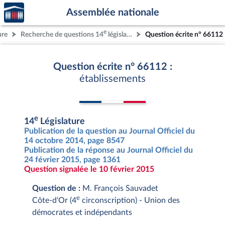
Accèder
Aller au contenu
Aller en bas de la page
Assemblée nationale
à la
page
e
ure
Recherche de questions 14
législature
Question écrite n° 66112
d'accueil
Question écrite n° 66112 :
établissements
e
14
Législature
Publication de la question au Journal Officiel du
14 octobre 2014, page 8547
Publication de la réponse au Journal Officiel du
24 février 2015, page 1361
Question signalée le 10 février 2015
Question de :
M. François Sauvadet
e
Côte-d'Or (4
circonscription) - Union des
démocrates et indépendants