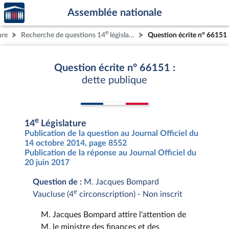
Accèder
Aller au contenu
Aller en bas de la page
Assemblée nationale
à la
page
e
ure
Recherche de questions 14
législature
Question écrite n° 66151
d'accueil
Question écrite n° 66151 :
dette publique
e
14
Législature
Publication de la question au Journal Officiel du
14 octobre 2014, page 8552
Publication de la réponse au Journal Officiel du
20 juin 2017
Question de :
M. Jacques Bompard
e
Vaucluse (4
circonscription) - Non inscrit
M. Jacques Bompard attire l'attention de
M. le ministre des finances et des