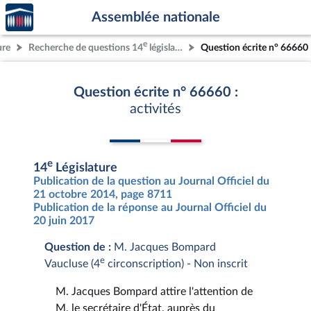
Accèder
Aller au contenu
Aller en bas de la page
Assemblée nationale
à la
page
e
ure
Recherche de questions 14
législature
Question écrite n° 66660
d'accueil
Question écrite n° 66660 :
activités
e
14
Législature
Publication de la question au Journal Officiel du
21 octobre 2014, page 8711
Publication de la réponse au Journal Officiel du
20 juin 2017
Question de :
M. Jacques Bompard
e
Vaucluse (4
circonscription) - Non inscrit
M. Jacques Bompard attire l'attention de
M. le secrétaire d'État, auprès du