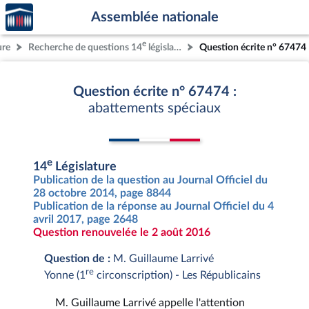
Accèder
Aller au contenu
Aller en bas de la page
Assemblée nationale
à la
page
e
ure
Recherche de questions 14
législature
Question écrite n° 67474
d'accueil
Question écrite n° 67474 :
abattements spéciaux
e
14
Législature
Publication de la question au Journal Officiel du
28 octobre 2014, page 8844
Publication de la réponse au Journal Officiel du 4
avril 2017, page 2648
Question renouvelée le 2 août 2016
Question de :
M. Guillaume Larrivé
re
Yonne (1
circonscription) - Les Républicains
M. Guillaume Larrivé appelle l'attention