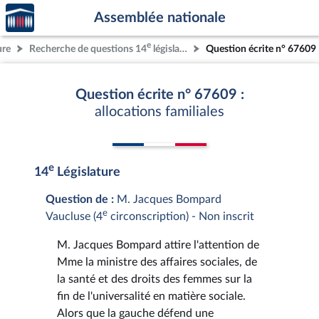
Accèder
Aller au contenu
Aller en bas de la page
Assemblée nationale
à la
page
e
ure
Recherche de questions 14
législature
Question écrite n° 67609
d'accueil
Question écrite n° 67609 :
allocations familiales
e
14
Législature
Question de :
M. Jacques Bompard
e
Vaucluse (4
circonscription) - Non inscrit
M. Jacques Bompard attire l'attention de
Mme la ministre des affaires sociales, de
la santé et des droits des femmes sur la
fin de l'universalité en matière sociale.
Alors que la gauche défend une