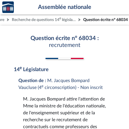
Accèder
Aller au contenu
Aller en bas de la page
Assemblée nationale
à la
page
e
ure
Recherche de questions 14
législature
Question écrite n° 68034
d'accueil
Question écrite n° 68034 :
recrutement
e
14
Législature
Question de :
M. Jacques Bompard
e
Vaucluse (4
circonscription) - Non inscrit
M. Jacques Bompard attire l'attention de
Mme la ministre de l'éducation nationale,
de l'enseignement supérieur et de la
recherche sur le recrutement de
contractuels comme professeurs des