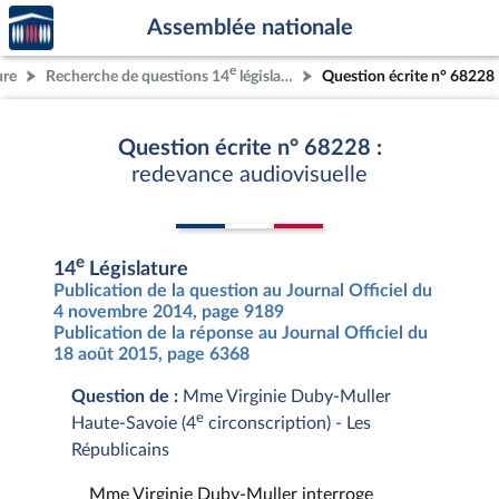
Accèder
Aller au contenu
Aller en bas de la page
Assemblée nationale
à la
page
e
ure
Recherche de questions 14
législature
Question écrite n° 68228
d'accueil
Question écrite n° 68228 :
redevance audiovisuelle
e
14
Législature
Publication de la question au Journal Officiel du
4 novembre 2014, page 9189
Publication de la réponse au Journal Officiel du
18 août 2015, page 6368
Question de :
Mme Virginie Duby-Muller
e
Haute-Savoie (4
circonscription) - Les
Républicains
Mme Virginie Duby-Muller interroge