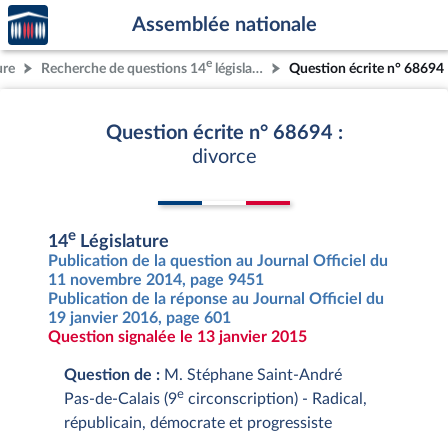
Accèder
Aller au contenu
Aller en bas de la page
Assemblée nationale
à la
page
e
ure
Recherche de questions 14
législature
Question écrite n° 68694
d'accueil
Question écrite n° 68694 :
divorce
e
14
Législature
Publication de la question au Journal Officiel du
11 novembre 2014, page 9451
Publication de la réponse au Journal Officiel du
19 janvier 2016, page 601
Question signalée le 13 janvier 2015
Question de :
M. Stéphane Saint-André
e
Pas-de-Calais (9
circonscription) - Radical,
républicain, démocrate et progressiste