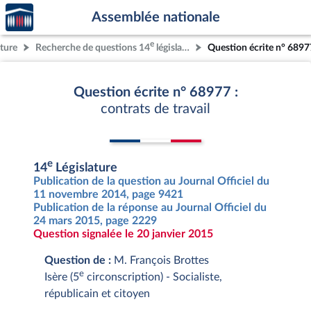
Accèder
Aller au contenu
Aller en bas de la page
Assemblée nationale
à la
page
e
ature
Recherche de questions 14
législature
Question écrite n° 6897
d'accueil
Question écrite n° 68977 :
contrats de travail
e
14
Législature
Publication de la question au Journal Officiel du
11 novembre 2014, page 9421
Publication de la réponse au Journal Officiel du
24 mars 2015, page 2229
Question signalée le 20 janvier 2015
Question de :
M. François Brottes
e
Isère (5
circonscription) - Socialiste,
républicain et citoyen