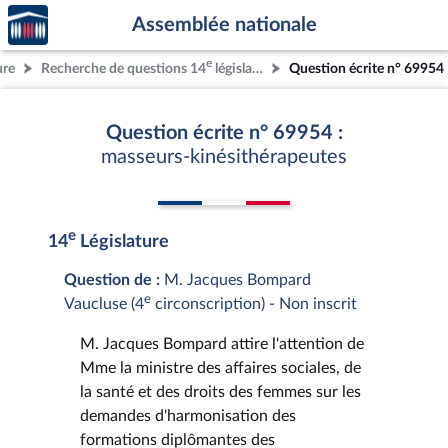
Accèder
Aller au contenu
Aller en bas de la page
Assemblée nationale
à la
page
e
ure
Recherche de questions 14
législature
Question écrite n° 69954
d'accueil
Question écrite n° 69954 :
masseurs-kinésithérapeutes
e
14
Législature
Question de :
M. Jacques Bompard
e
Vaucluse (4
circonscription) - Non inscrit
M. Jacques Bompard attire l'attention de
Mme la ministre des affaires sociales, de
la santé et des droits des femmes sur les
demandes d'harmonisation des
formations diplômantes des