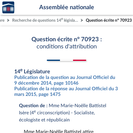
Accèder
Aller au contenu
Aller en bas de la page
Assemblée nationale
à la
page
e
ure
Recherche de questions 14
législature
Question écrite n° 70923
d'accueil
Question écrite n° 70923 :
conditions d'attribution
e
14
Législature
Publication de la question au Journal Officiel du
9 décembre 2014, page 10146
Publication de la réponse au Journal Officiel du 3
mars 2015, page 1475
Question de :
Mme Marie-Noëlle Battistel
e
Isère (4
circonscription) - Socialiste,
écologiste et républicain
Mme Marie-Noëlle Battistel attire