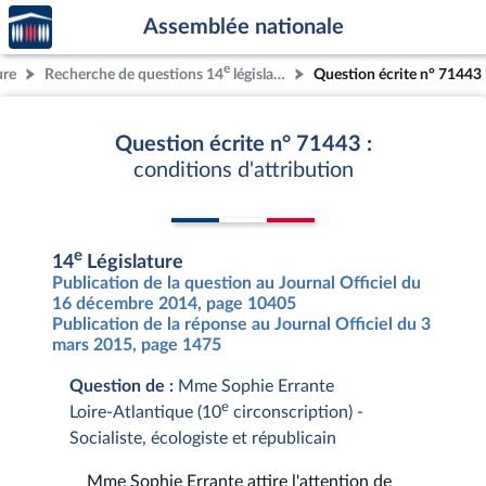
Accèder
Aller au contenu
Aller en bas de la page
Assemblée nationale
à la
page
e
ure
Recherche de questions 14
législature
Question écrite n° 71443
d'accueil
Question écrite n° 71443 :
conditions d'attribution
e
14
Législature
Publication de la question au Journal Officiel du
16 décembre 2014, page 10405
Publication de la réponse au Journal Officiel du 3
mars 2015, page 1475
Question de :
Mme Sophie Errante
e
Loire-Atlantique (10
circonscription) -
Socialiste, écologiste et républicain
Mme Sophie Errante attire l'attention de