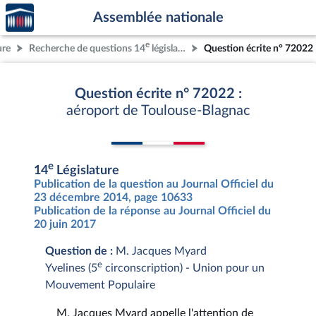
Accèder
Aller au contenu
Aller en bas de la page
Assemblée nationale
à la
page
e
ure
Recherche de questions 14
législature
Question écrite n° 72022
d'accueil
Question écrite n° 72022 :
aéroport de Toulouse-Blagnac
e
14
Législature
Publication de la question au Journal Officiel du
23 décembre 2014, page 10633
Publication de la réponse au Journal Officiel du
20 juin 2017
Question de :
M. Jacques Myard
e
Yvelines (5
circonscription) - Union pour un
Mouvement Populaire
M. Jacques Myard appelle l'attention de