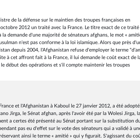
istre de la défense sur le maintien des troupes françaises en
octobre 2012 un traité avec la France. Le titre exact de ce traité
 à la demande d'une majorité de sénateurs afghans, le mot « amiti
 musulman n'est pas conforme à la loi islamique. Alors que près d'
stan depuis 2004, l'Afghanistan refuse d'employer le terme "d'am
te à cet affront fait à la France, il lui demande le coût exact de l
 le début des opérations et s'il compte maintenir les troupes
a France et l'Afghanistan à Kaboul le 27 janvier 2012, a été adopt
no Jirga, le Sénat afghan, après l'avoir été par la Wolesi Jirga, l
 a certes été présenté au Sénat portant sur la substitution d
cependant pas eu d'effet sur le vote des sénateurs qui a validé à un
préservant ainsi le terme « amitié » qui y figurait. S'agissant du co