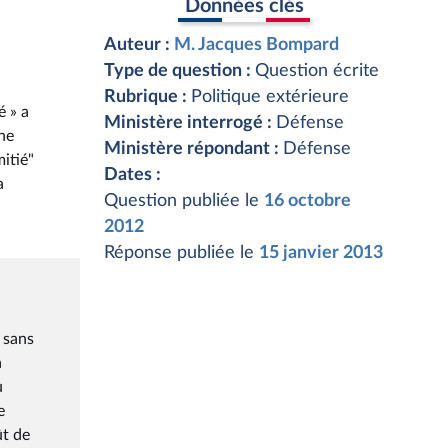
Données clés
Auteur :
M. Jacques Bompard
Type de question :
Question écrite
Rubrique :
Politique extérieure
é » a
Ministère interrogé :
Défense
une
Ministère répondant :
Défense
itié"
Dates :
a
Question publiée le
16 octobre
2012
Réponse publiée le
15 janvier 2013
é sans
a
u
e
ût de