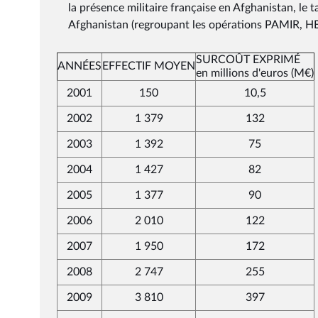
la présence militaire française en Afghanistan, le t
Afghanistan (regroupant les opérations PAMIR, H
SURCOÛT EXPRIMÉ
ANNÉES
EFFECTIF MOYEN
en millions d'euros (M€)
2001
150
10,5
2002
1 379
132
2003
1 392
75
2004
1 427
82
2005
1 377
90
2006
2 010
122
2007
1 950
172
2008
2 747
255
2009
3 810
397