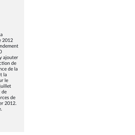
la
ée 2012
mandement
0
y ajouter
ction de
nce de la
t la
r le
uillet
t de
orces de
ier 2012.
e.