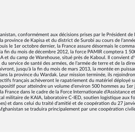
ghanistan, conformément aux décisions prises par le Président de 
la province de Kapisa et du district de Surobi au cours de l'ann
puis le 1er octobre dernier, la France assure désormais le com
A la fin du mois de décembre 2012, la force PAMIR comptera 1 50
 et du camp de Warehouse, situé près de Kaboul. Il convient d'
 du service de santé des armées, de l'armée de terre et de la dire
suivront, jusqu'à la fin du mois de mars 2013, la montée en puissa
dans la province du Wardak. Leur mission terminée, ils rejoindron
ectifs français achèveront le rapatriement du matériel déployé su
ispositif pour atteindre un volume d'environ 500 hommes au 1er j
a France dans le cadre de la Force Internationale d'Assistance e
 militaire de KAIA, laboratoire C-IED, soutien logistique aux f
es) et dans celui du traité d'amitié et de coopération du 27 janv
Afghanistan se traduira principalement par une coopération civil