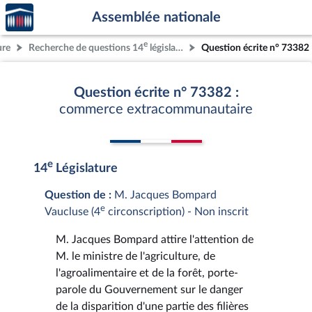
Accèder
Aller au contenu
Aller en bas de la page
Assemblée nationale
à la
page
e
ure
Recherche de questions 14
législature
Question écrite n° 73382
d'accueil
Question écrite n° 73382 :
commerce extracommunautaire
e
14
Législature
Question de :
M. Jacques Bompard
e
Vaucluse (4
circonscription) - Non inscrit
M. Jacques Bompard attire l'attention de
M. le ministre de l'agriculture, de
l'agroalimentaire et de la forêt, porte-
parole du Gouvernement sur le danger
de la disparition d'une partie des filières