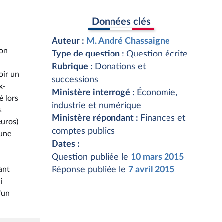
Données clés
Auteur :
M. André Chassaigne
ion
Type de question :
Question écrite
Rubrique :
Donations et
oir un
successions
x-
Ministère interrogé :
Économie,
é lors
industrie et numérique
s
Ministère répondant :
Finances et
euros)
comptes publics
'une
Dates :
Question publiée le
10 mars 2015
ant
Réponse publiée le
7 avril 2015
i
'un