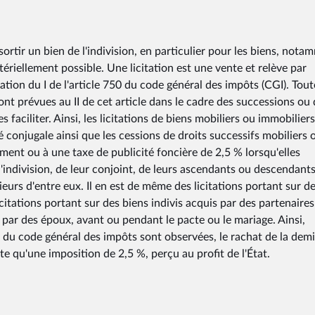
sortir un bien de l'indivision, en particulier pour les biens, not
ériellement possible. Une licitation est une vente et relève par
on du I de l'article 750 du code général des impôts (CGI). Tout
nt prévues au II de cet article dans le cadre des successions ou
faciliter. Ainsi, les licitations de biens mobiliers ou immobiliers
njugale ainsi que les cessions de droits successifs mobiliers 
ement ou à une taxe de publicité foncière de 2,5 % lorsqu'elles
l'indivision, de leur conjoint, de leurs ascendants ou descendant
sieurs d'entre eux. Il en est de même des licitations portant sur d
icitations portant sur des biens indivis acquis par des partenaires
 par des époux, avant ou pendant le pacte ou le mariage. Ainsi,
50 du code général des impôts sont observées, le rachat de la dem
 qu'une imposition de 2,5 %, perçu au profit de l'État.