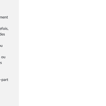
amment
efois,
 des
ou
s ou
es
i-part