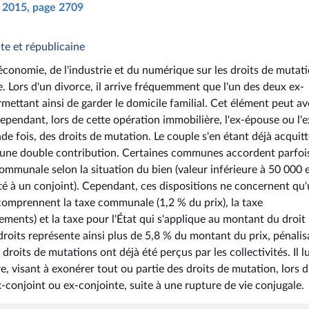
il 2015, page 2709
e et républicaine
économie, de l'industrie et du numérique sur les droits de mutat
e. Lors d'un divorce, il arrive fréquemment que l'un des deux ex-
mettant ainsi de garder le domicile familial. Cet élément peut av
Cependant, lors de cette opération immobilière, l'ex-épouse ou l'e
de fois, des droits de mutation. Le couple s'en étant déjà acquitt
me une double contribution. Certaines communes accordent parfoi
mmunale selon la situation du bien (valeur inférieure à 50 000 
iété à un conjoint). Cependant, ces dispositions ne concernent qu
s comprennent la taxe communale (1,2 % du prix), la taxe
ments) et la taxe pour l'État qui s'applique au montant du droit
droits représente ainsi plus de 5,8 % du montant du prix, pénalis
droits de mutations ont déjà été perçus par les collectivités. Il lu
, visant à exonérer tout ou partie des droits de mutation, lors d
-conjoint ou ex-conjointe, suite à une rupture de vie conjugale.