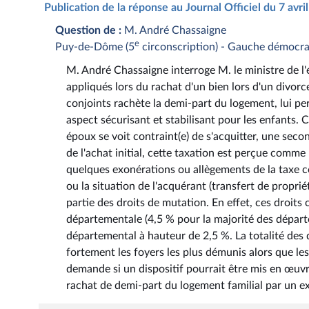
Publication de la réponse au Journal Officiel du 7 avr
Question de :
M. André Chassaigne
e
Puy-de-Dôme (5
circonscription) - Gauche démocrat
M. André Chassaigne interroge M. le ministre de l'
appliqués lors du rachat d'un bien lors d'un divorc
conjoints rachète la demi-part du logement, lui per
aspect sécurisant et stabilisant pour les enfants. 
époux se voit contraint(e) de s'acquitter, une secon
de l'achat initial, cette taxation est perçue com
quelques exonérations ou allègements de la taxe co
ou la situation de l'acquérant (transfert de propr
partie des droits de mutation. En effet, ces droit
départementale (4,5 % pour la majorité des départe
départemental à hauteur de 2,5 %. La totalité des 
fortement les foyers les plus démunis alors que les 
demande si un dispositif pourrait être mis en œuvre
rachat de demi-part du logement familial par un ex