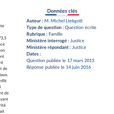
Données clés
Auteur :
M. Michel Liebgott
ite
Type de question :
Question écrite
Rubrique :
Famille
73,5
Ministère interrogé :
Justice
nce
Ministère répondant :
Justice
ion
Dates :
ent
Question publiée le
17 mars 2015
nt
Réponse publiée le
14 juin 2016
nt de
iaux,
flit
i
nt de
ayant
rité
ait