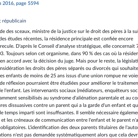
in 2016, page 5594
t républicain
e des sceaux, ministre de la justice sur le droit des pères à la su
des études récentes, la résidence principale est confiée encore
ecule. D'après le Conseil d'analyse stratégique, elle concernait 
. Toujours selon cet organisme, dans 90 % des cas où la réside
en accord avec la décision du juge. Mais pour le reste, la législat
sidération les droits des pères séparés ou divorcés qui souhait
 des enfants de moins de 25 ans issus d'une union rompue ne voie
de réflexion pourraient être étudiées pour améliorer le traiteme
de l'enfant. Les intervenants sociaux (médiateurs, enquêteurs soc
amment sensibilisés au syndrome d'aliénation parentale et au con
res dissuasives contre un parent qui a la garde d'un enfant et qu
 le temps imparti sont insuffisantes. Il semble nécessaire égaleme
 et les créneaux de communication entre l'enfant et le parent n'
obligatoires. L'identification des deux parents titulaires de l'auto
adiations n'est pas demandée systématiquement alors que cela devr