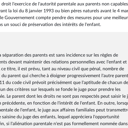
ein droit l'exercice de l'autorité parentale aux parents non capables
ant la loi du 8 janvier 1993 ou bien pères naturels avant le 4 ma
 si le Gouvernement compte pendre des mesures pour une meilleu
s un souci de préservation des intérêts de l'enfant.
la séparation des parents est sans incidence sur les règles de
ents devant maintenir des relations personnelles avec l'enfant et
A ce titre, il est prévu, tant au niveau civil que pénal, nombre de
 du parent qui cherche à éloigner progressivement l'autre parent
-2-11 du code civil prévoit précisément que l'aptitude de chacun d
l'un des critères sur lesquels se fonde le juge pour prendre les
ale. Le parent dont les droits ne sont pas respectés peut saisir le 
 précédente, en fonction de l'intérêt de l'enfant. En outre, lorsq
ale de l'enfant, le juge aux affaires familiales peut transmettr
 saisine du juge des enfants, lequel appréciera l'opportunité
in, si l'aliénation parentale n'est pas formellement nommée dans