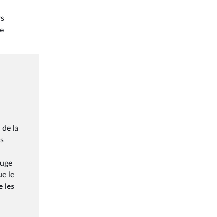
rs
re
 de la
es
juge
ue le
e les