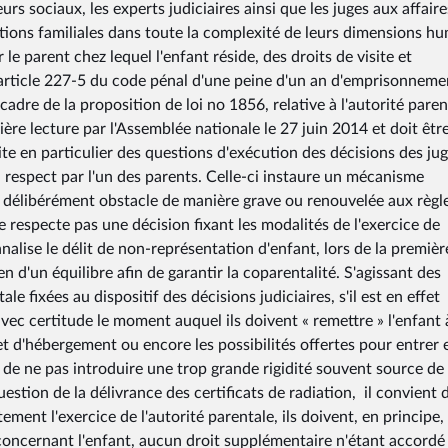
urs sociaux, les experts judiciaires ainsi que les juges aux affaire
ations familiales dans toute la complexité de leurs dimensions h
le parent chez lequel l'enfant réside, des droits de visite et
'article 227-5 du code pénal d'une peine d'un an d'emprisonneme
 cadre de la proposition de loi no 1856, relative à l'autorité paren
mière lecture par l'Assemblée nationale le 27 juin 2014 et doit êtr
ite en particulier des questions d'exécution des décisions des ju
on respect par l'un des parents. Celle-ci instaure un mécanisme
it délibérément obstacle de manière grave ou renouvelée aux règl
ne respecte pas une décision fixant les modalités de l'exercice de
onnalise le délit de non-représentation d'enfant, lors de la premièr
en d'un équilibre afin de garantir la coparentalité. S'agissant des
le fixées au dispositif des décisions judiciaires, s'il est en effet
ec certitude le moment auquel ils doivent « remettre » l'enfant 
 et d'hébergement ou encore les possibilités offertes pour entrer 
 de ne pas introduire une trop grande rigidité souvent source de
estion de la délivrance des certificats de radiation, il convient 
ment l'exercice de l'autorité parentale, ils doivent, en principe,
oncernant l'enfant, aucun droit supplémentaire n'étant accordé