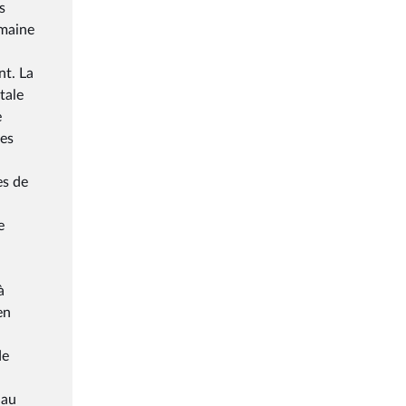
s
umaine
nt. La
tale
e
ges
es de
e
à
en
de
 au