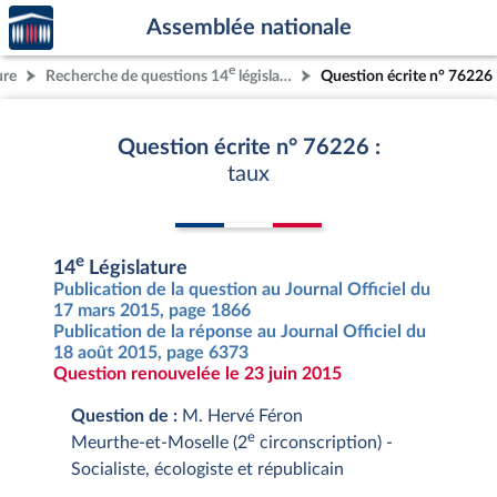
Accèder
Aller au contenu
Aller en bas de la page
Assemblée nationale
à la
page
e
ure
Recherche de questions 14
législature
Question écrite n° 76226
d'accueil
Question écrite n° 76226 :
taux
e
14
Législature
Publication de la question au Journal Officiel du
17 mars 2015, page 1866
Publication de la réponse au Journal Officiel du
18 août 2015, page 6373
Question renouvelée le 23 juin 2015
Question de :
M. Hervé Féron
e
Meurthe-et-Moselle (2
circonscription) -
Socialiste, écologiste et républicain