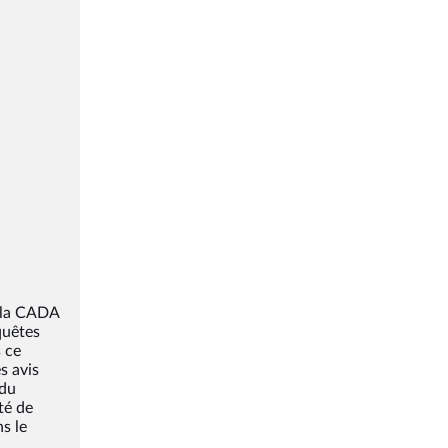
e la CADA
quêtes
s ce
s avis
 du
té de
ns le