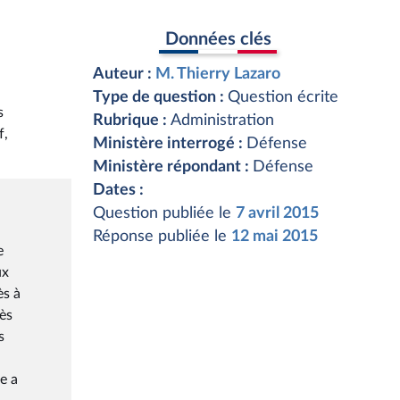
Données clés
Auteur :
M. Thierry Lazaro
Type de question :
Question écrite
s
Rubrique :
Administration
f,
Ministère interrogé :
Défense
Ministère répondant :
Défense
Dates :
Question publiée le
7 avril 2015
Réponse publiée le
12 mai 2015
e
ux
ès à
cès
s
e a