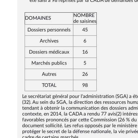
été saisi à 98 reprises par la CADA de demandes 
NOMBRE
DOMAINES
de saisines
Dossiers personnels
45
Archives
6
Dossiers médicaux
16
Marchés publics
5
Autres
26
TOTAL
98
Le secrétariat général pour l'administration (SGA) a 
(32). Au sein du SGA, la direction des ressources hum
tendant à obtenir la communication des dossiers adminis
contexte, en 2014, la CADA a rendu 77 avis(2) intéress
favorables prononcés par cette Commission (26 % du t
document sollicité. Les refus opposés par le ministè
protéger le secret de la défense nationale, la vie privé
cadre de certains marchés.