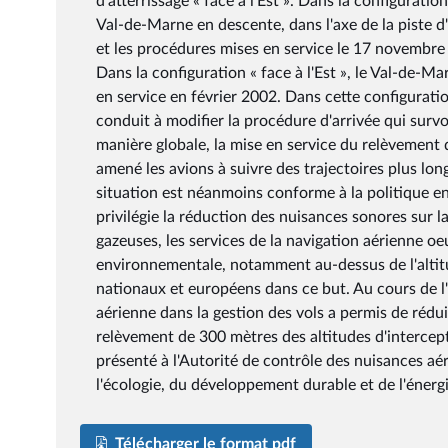
d'atterrissage « face à l'Est ». Dans la configuratio
Val-de-Marne en descente, dans l'axe de la piste d'
et les procédures mises en service le 17 novembre
Dans la configuration « face à l'Est », le Val-de-M
en service en février 2002. Dans cette configuratio
conduit à modifier la procédure d'arrivée qui survo
manière globale, la mise en service du relèvement 
amené les avions à suivre des trajectoires plus l
situation est néanmoins conforme à la politique e
privilégie la réduction des nuisances sonores sur 
gazeuses, les services de la navigation aérienne o
environnementale, notamment au-dessus de l'altitu
nationaux et européens dans ce but. Au cours de l'
aérienne dans la gestion des vols a permis de rédu
relèvement de 300 mètres des altitudes d'interceptio
présenté à l'Autorité de contrôle des nuisances aéro
l'écologie, du développement durable et de l'énergi
Télécharger le format pdf