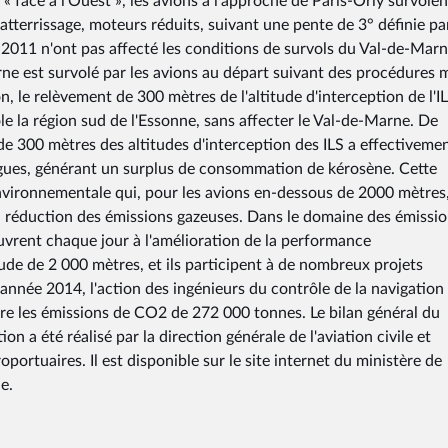
n « face à l'Ouest », les avions à l'approche de Paris-Orly survolen
atterrissage, moteurs réduits, suivant une pente de 3° définie par 
 2011 n'ont pas affecté les conditions de survols du Val-de-Marn
arne est survolé par les avions au départ suivant des procédures 
n, le relèvement de 300 mètres de l'altitude d'interception de l'I
le la région sud de l'Essonne, sans affecter le Val-de-Marne. De
de 300 mètres des altitudes d'interception des ILS a effectiveme
ongues, générant un surplus de consommation de kérosène. Cette
nvironnementale qui, pour les avions en-dessous de 2000 mètres
la réduction des émissions gazeuses. Dans le domaine des émissi
euvrent chaque jour à l'amélioration de la performance
de de 2 000 mètres, et ils participent à de nombreux projets
année 2014, l'action des ingénieurs du contrôle de la navigation
ire les émissions de CO2 de 272 000 tonnes. Le bilan général du
n a été réalisé par la direction générale de l'aviation civile et
portuaires. Il est disponible sur le site internet du ministère de
e.