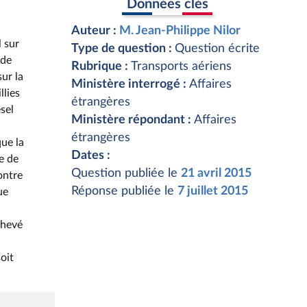
Données clés
Auteur :
M. Jean-Philippe Nilor
l sur
Type de question :
Question écrite
 de
Rubrique :
Transports aériens
sur la
Ministère interrogé :
Affaires
llies
étrangères
sel
Ministère répondant :
Affaires
étrangères
que la
Dates :
ne de
Question publiée le
21 avril 2015
ontre
Réponse publiée le
7 juillet 2015
ue
chevé
oit