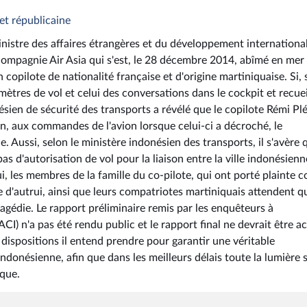
et républicaine
ministre des affaires étrangères et du développement internationa
 compagnie Air Asia qui s'est, le 28 décembre 2014, abîmé en mer
copilote de nationalité française et d'origine martiniquaise. Si, 
ètres de vol et celui des conversations dans le cockpit et recuei
nésien de sécurité des transports a révélé que le copilote Rémi Plé
n, aux commandes de l'avion lorsque celui-ci a décroché, le
. Aussi, selon le ministère indonésien des transports, il s'avère 
pas d'autorisation de vol pour la liaison entre la ville indonésien
, les membres de la famille du co-pilote, qui ont porté plainte c
e d'autrui, ainsi que leurs compatriotes martiniquais attendent q
tragédie. Le rapport préliminaire remis par les enquêteurs à
OACI) n'a pas été rendu public et le rapport final ne devrait être a
 dispositions il entend prendre pour garantir une véritable
 indonésienne, afin que dans les meilleurs délais toute la lumière s
ique.