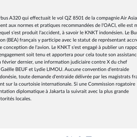
irbus A320 qui effectuait le vol QZ 8501 de la compagnie Air Asia
nt aux normes et pratiques recommandées de l'OACI, elle est 
equel s'est produit l'accident, à savoir le KNKT indonésien. Le B
ion (BEA) français y participe avec le statut de représentant accr
 de conception de l'avion. Le KNKT s'est engagé à publier un rapp
t engagement soit tenu et apportera pour cela toute son assistan
n février dernier, une information judiciaire contre X du chef
es Gaëlle BEUF et Lydie LIMOU. Aucune convention d'entraide
Indonésie, toute demande d'entraide délivrée par les magistrats fr
nt sur la courtoisie internationale. Si une Commission rogatoire
entation diplomatique à Jakarta la suivrait avec la plus grande
orités locales.