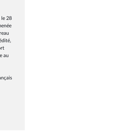
 le 28
menée
ureau
édité,
ort
ce au
ançais