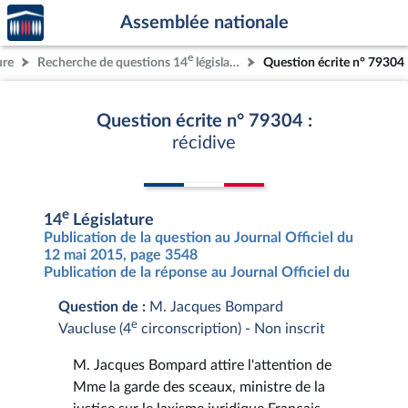
Accèder
Aller au contenu
Aller en bas de la page
Assemblée nationale
à la
page
e
ure
Recherche de questions 14
législature
Question écrite n° 79304
d'accueil
Question écrite n° 79304 :
récidive
e
14
Législature
Publication de la question au Journal Officiel du
12 mai 2015, page 3548
Publication de la réponse au Journal Officiel du
Question de :
M. Jacques Bompard
e
Vaucluse (4
circonscription) - Non inscrit
M. Jacques Bompard attire l'attention de
Mme la garde des sceaux, ministre de la