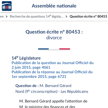
Accèder
Aller au contenu
Aller en bas de la page
Assemblée nationale
à la
page
e
ure
Recherche de questions 14
législature
Question écrite n° 80453
d'accueil
Question écrite n° 80453 :
divorce
e
14
Législature
Publication de la question au Journal Officiel du
2 juin 2015, page 4061
Publication de la réponse au Journal Officiel du
1er septembre 2015, page 6721
Question de :
M. Bernard Gérard
e
Nord (9
circonscription) - Les Républicains
M. Bernard Gérard appelle l'attention de
M. le ministre des finances et des