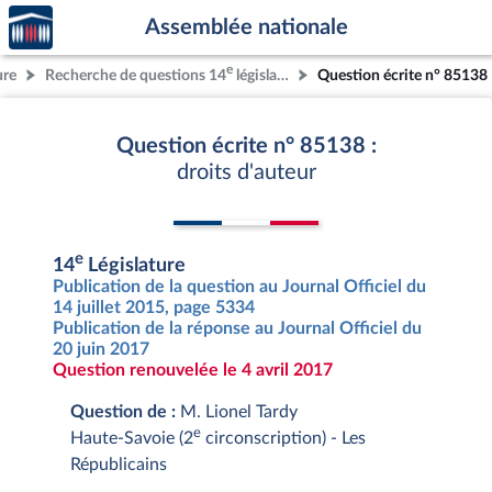
Accèder
Aller au contenu
Aller en bas de la page
Assemblée nationale
à la
page
e
ure
Recherche de questions 14
législature
Question écrite n° 85138
d'accueil
Question écrite n° 85138 :
droits d'auteur
e
14
Législature
Publication de la question au Journal Officiel du
14 juillet 2015, page 5334
Publication de la réponse au Journal Officiel du
20 juin 2017
Question renouvelée le 4 avril 2017
Question de :
M. Lionel Tardy
e
Haute-Savoie (2
circonscription) - Les
Républicains