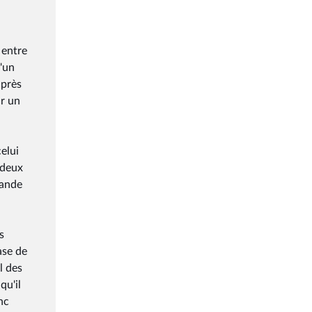
 entre
l'un
uprès
ur un
elui
 deux
mande
s
ase de
l des
qu'il
nc