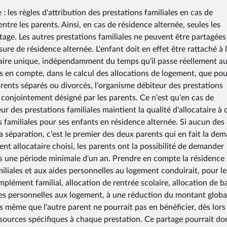
 : les règles d'attribution des prestations familiales en cas de
tre les parents. Ainsi, en cas de résidence alternée, seules les
rtage. Les autres prestations familiales ne peuvent être partagées
sure de résidence alternée. L'enfant doit en effet être rattaché à 
taire unique, indépendamment du temps qu'il passe réellement a
pris en compte, dans le calcul des allocations de logement, que po
arents séparés ou divorcés, l'organisme débiteur des prestations
é conjointement désigné par les parents. Ce n'est qu'en cas de
r des prestations familiales maintient la qualité d'allocataire à c
s familiales pour ses enfants en résidence alternée. Si aucun des
la séparation, c'est le premier des deux parents qui en fait la de
nt allocataire choisi, les parents ont la possibilité de demander
ès une période minimale d'un an. Prendre en compte la résidence
miliales et aux aides personnelles au logement conduirait, pour le
plément familial, allocation de rentrée scolaire, allocation de b
aides personnelles aux logement, à une réduction du montant globa
s même que l'autre parent ne pourrait pas en bénéficier, dès lors 
sources spécifiques à chaque prestation. Ce partage pourrait do