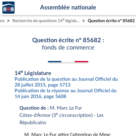
Accèder
Aller au contenu
Aller en bas de la page
Assemblée nationale
à la
page
e
ure
Recherche de questions 14
législature
Question écrite n° 85682
d'accueil
Question écrite n° 85682 :
fonds de commerce
e
14
Législature
Publication de la question au Journal Officiel du
28 juillet 2015, page 5713
Publication de la réponse au Journal Officiel du
14 juin 2016, page 5608
Question de :
M. Marc Le Fur
e
Côtes-d'Armor (3
circonscription) - Les
Républicains
M. Marc Le Fur attire l'attention de Mme